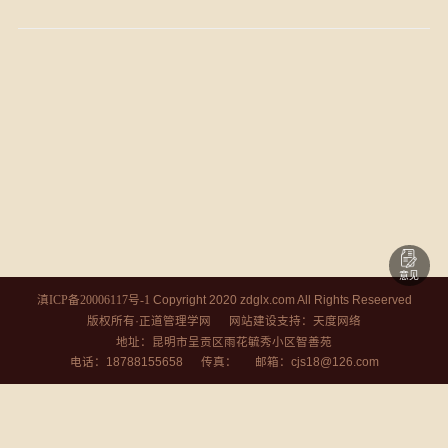
意见
Copyright 2020 zdglx.com All Rights Reseerved
滇ICP备20006117号-1
版权所有·正道管理学网
支持：
网站建设
天度网络
地址：昆明市呈贡区雨花毓秀小区智善苑
电话：18788155658 传真： 邮箱：cjs18@126.com