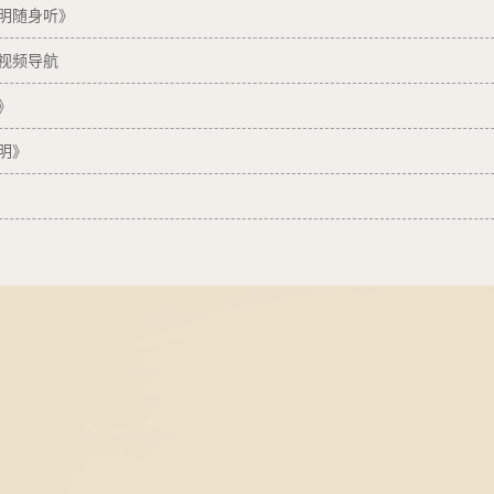
明随身听》
视频导航
》
明》