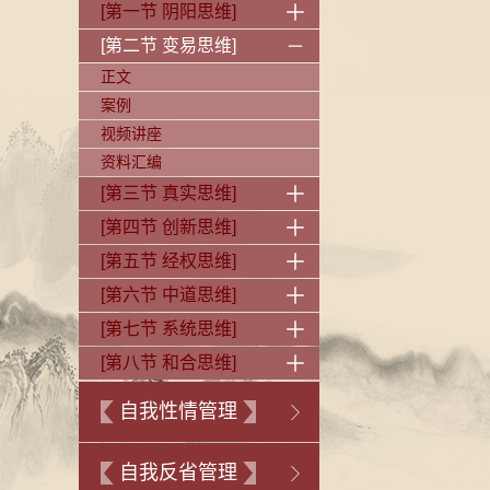
[第一节 阴阳思维]
[第二节 变易思维]
正文
案例
视频讲座
资料汇编
[第三节 真实思维]
[第四节 创新思维]
[第五节 经权思维]
[第六节 中道思维]
[第七节 系统思维]
[第八节 和合思维]
自我性情管理
自我反省管理