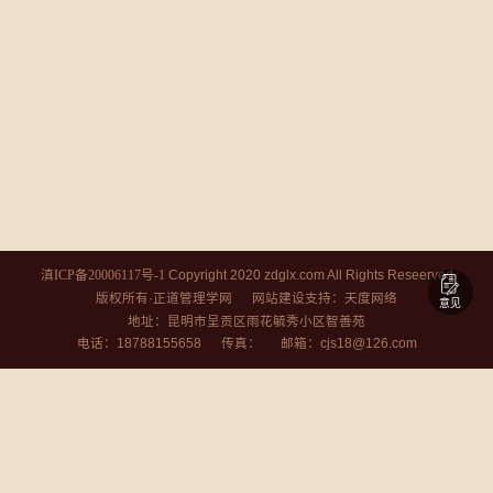
Copyright 2020 zdglx.com All Rights Reseerved
滇ICP备20006117号-1
版权所有·正道管理学网
支持：
网站建设
天度网络
意见
地址：昆明市呈贡区雨花毓秀小区智善苑
电话：18788155658 传真： 邮箱：cjs18@126.com