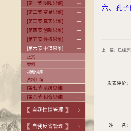
[第一节 阴阳思维]
六、
孔子
[第二节 变易思维]
[第三节 真实思维]
[第四节 创新思维]
[第五节 经权思维]
[第六节 中道思维]
上一篇：已经是
正文
案例
视频讲座
资料汇编
发表评价：
[第七节 系统思维]
[第八节 和合思维]
自我性情管理
姓 名：
自我反省管理